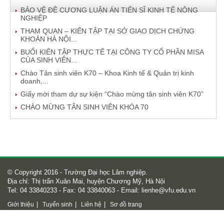
BẢO VỆ ĐỀ CƯƠNG LUẬN ÁN TIẾN SĨ KINH TẾ NÔNG
NGHIỆP
THAM QUAN – KIẾN TẬP TẠI SỞ GIAO DỊCH CHỨNG
KHOÁN HÀ NỘI...
BUỔI KIẾN TẬP THỰC TẾ TẠI CÔNG TY CỔ PHẦN MISA
CỦA SINH VIÊN...
Chào Tân sinh viên K70 – Khoa Kinh tế & Quản trị kinh
doanh,...
Giấy mời tham dự sự kiện “Chào mừng tân sinh viên K70”
CHÀO MỪNG TÂN SINH VIÊN KHÓA 70
© Copyright 2016 - Trường Đại học Lâm nghiệp.
Địa chỉ: Thị trấn Xuân Mai, huyện Chương Mỹ, Hà Nội
Tel: 04 33840233 - Fax: 04 33840063 - Email:
lienhe@vfu.edu.vn
|
|
|
Giới thiệu
Tuyển sinh
Liên hệ
Sơ đồ trang
Số lượt truy cập
48520198