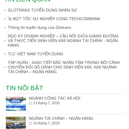
GLOTRANS TUYỂN DỤNG NHÂN SỰ
🚀 BỨT TỐC SỰ NGHIỆP CÙNG TECHCOMBANK
Thông tin tuyển dụng của Glotrans
HỌC KỲ DOANH NGHIỆP – CẦU NỐI GIỮA GIẢNG ĐƯỜNG
VÀ THỰC TIỄN SINH VIÊN K68 NGÀNH TÀI CHÍNH - NGÂN
HÀNG
TLC VIỆT NAM TUYỂN DỤNG
TẬP HUẤN - GIAO TIẾP ĐẮC NHÂN TÂM TRONG BỐI CẢNH
CHUYỂN ĐỔI SỐ DÀNH CHO SINH VIÊN K68, K69 NGÀNH
TÀI CHÍNH – NGÂN HÀNG
TIN NỔI BẬT
NGÀNH CÔNG TÁC XÃ HỘI
13 tháng 7, 2026
NGÀNH TÀI CHÍNH – NGÂN HÀNG
10 tháng 7, 2026