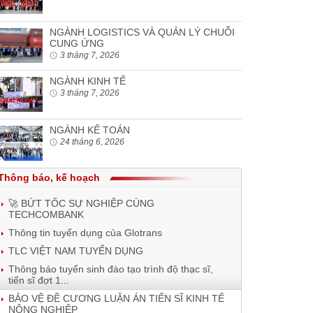
NGÀNH LOGISTICS VÀ QUẢN LÝ CHUỖI
CUNG ỨNG
3 tháng 7, 2026
NGÀNH KINH TẾ
3 tháng 7, 2026
NGÀNH KẾ TOÁN
24 tháng 6, 2026
Thông báo, kế hoạch
🚀 BỨT TỐC SỰ NGHIỆP CÙNG
TECHCOMBANK
Thông tin tuyển dụng của Glotrans
TLC VIỆT NAM TUYỂN DỤNG
Thông báo tuyển sinh đào tạo trình độ thạc sĩ,
tiến sĩ đợt 1...
BẢO VỆ ĐỀ CƯƠNG LUẬN ÁN TIẾN SĨ KINH TẾ
NÔNG NGHIỆP