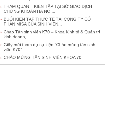
THAM QUAN – KIẾN TẬP TẠI SỞ GIAO DỊCH
CHỨNG KHOÁN HÀ NỘI...
BUỔI KIẾN TẬP THỰC TẾ TẠI CÔNG TY CỔ
PHẦN MISA CỦA SINH VIÊN...
Chào Tân sinh viên K70 – Khoa Kinh tế & Quản trị
kinh doanh,...
Giấy mời tham dự sự kiện “Chào mừng tân sinh
viên K70”
CHÀO MỪNG TÂN SINH VIÊN KHÓA 70