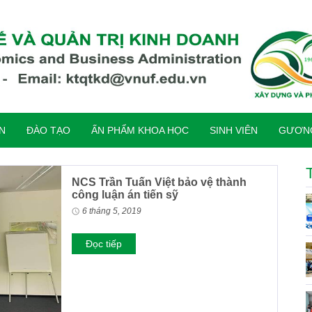
ỆN
ĐÀO TẠO
ẤN PHẨM KHOA HỌC
SINH VIÊN
GƯƠNG
NCS Trần Tuấn Việt bảo vệ thành
công luận án tiến sỹ
6 tháng 5, 2019
Đọc tiếp