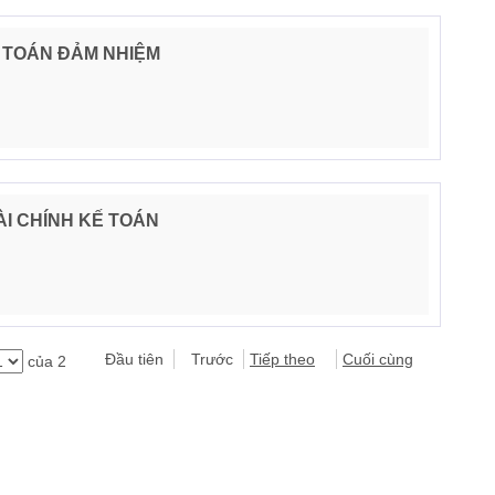
Ế TOÁN ĐẢM NHIỆM
I CHÍNH KẾ TOÁN
Đầu tiên
Trước
Tiếp theo
Cuối cùng
của 2