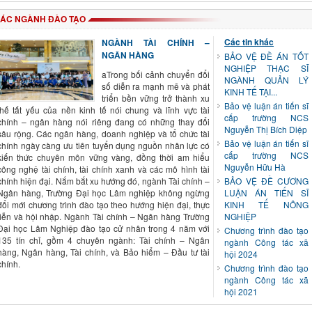
ÁC NGÀNH ĐÀO TẠO
Các tin khác
NGÀNH TÀI CHÍNH –
NGÂN HÀNG
BẢO VỆ ĐỀ ÁN TỐT
NGHIỆP THẠC SĨ
aTrong bối cảnh chuyển đổi
NGÀNH QUẢN LÝ
số diễn ra mạnh mẽ và phát
KINH TẾ TẠI...
triển bền vững trở thành xu
Bảo vệ luận án tiến sĩ
thế tất yếu của nền kinh tế nói chung và lĩnh vực tài
cấp trường NCS
chính – ngân hàng nói riêng đang có những thay đổi
Nguyễn Thị Bích Diệp
sâu rộng. Các ngân hàng, doanh nghiệp và tổ chức tài
Bảo vệ luận án tiến sĩ
chính ngày càng ưu tiên tuyển dụng nguồn nhân lực có
cấp trường NCS
kiến thức chuyên môn vững vàng, đồng thời am hiểu
Nguyễn Hữu Hà
công nghệ tài chính, tài chính xanh và các mô hình tài
chính hiện đại. Nắm bắt xu hướng đó, ngành Tài chính –
BẢO VỆ ĐỀ CƯƠNG
Ngân hàng, Trường Đại học Lâm nghiệp không ngừng
LUẬN ÁN TIẾN SĨ
đổi mới chương trình đào tạo theo hướng hiện đại, thực
KINH TẾ NÔNG
tiễn và hội nhập. Ngành Tài chính – Ngân hàng Trường
NGHIỆP
Đại học Lâm Nghiệp đào tạo cử nhân trong 4 năm với
Chương trình đào tạo
135 tín chỉ, gồm 4 chuyên ngành: Tài chính – Ngân
ngành Công tác xã
hàng, Ngân hàng, Tài chính, và Bảo hiểm – Đầu tư tài
hội 2024
chính.
Chương trình đào tạo
ngành Công tác xã
hội 2021