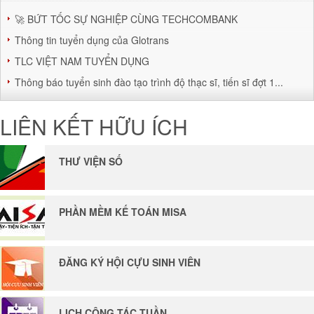
🚀 BỨT TỐC SỰ NGHIỆP CÙNG TECHCOMBANK
Thông tin tuyển dụng của Glotrans
TLC VIỆT NAM TUYỂN DỤNG
Thông báo tuyển sinh đào tạo trình độ thạc sĩ, tiến sĩ đợt 1...
LIÊN KẾT HỮU ÍCH
THƯ VIỆN SỐ
PHẦN MỀM KẾ TOÁN MISA
ĐĂNG KÝ HỘI CỰU SINH VIÊN
LỊCH CÔNG TÁC TUẦN