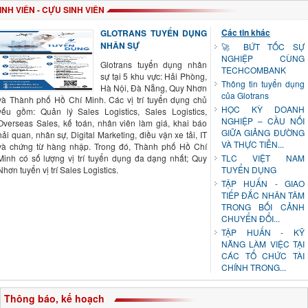
INH VIÊN - CỰU SINH VIÊN
Các tin khác
GLOTRANS TUYỂN DỤNG
NHÂN SỰ
🚀 BỨT TỐC SỰ
NGHIỆP CÙNG
Glotrans tuyển dụng nhân
TECHCOMBANK
sự tại 5 khu vực: Hải Phòng,
Thông tin tuyển dụng
Hà Nội, Đà Nẵng, Quy Nhơn
của Glotrans
và Thành phố Hồ Chí Minh. Các vị trí tuyển dụng chủ
HỌC KỲ DOANH
yếu gồm: Quản lý Sales Logistics, Sales Logistics,
NGHIỆP – CẦU NỐI
Overseas Sales, kế toán, nhân viên làm giá, khai báo
GIỮA GIẢNG ĐƯỜNG
hải quan, nhân sự, Digital Marketing, điều vận xe tải, IT
VÀ THỰC TIỄN...
và chứng từ hàng nhập. Trong đó, Thành phố Hồ Chí
Minh có số lượng vị trí tuyển dụng đa dạng nhất; Quy
TLC VIỆT NAM
Nhơn tuyển vị trí Sales Logistics.
TUYỂN DỤNG
TẬP HUẤN - GIAO
TIẾP ĐẮC NHÂN TÂM
TRONG BỐI CẢNH
CHUYỂN ĐỔI...
TẬP HUẤN - KỸ
NĂNG LÀM VIỆC TẠI
CÁC TỔ CHỨC TÀI
CHÍNH TRONG...
Thông báo, kế hoạch