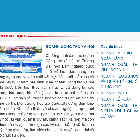
IN HOẠT ĐỘNG
Các tin khác
NGÀNH CÔNG TÁC XÃ HỘI
NGÀNH TÀI CHÍNH –
Chương trình đào tạo ngành
NGÂN HÀNG
Công tác xã hội tại Trường
NGÀNH QUẢN TRỊ
Đại học Lâm nghiệp được
KINH DOANH
thiết kế hiện đại, mang tính
NGÀNH LOGISTICS
ứng dụng cao và gắn chặt với thực tiễn phát triển của xã
VÀ QUẢN LÝ CHUỖI
hội. Ngay từ năm hai, sinh viên ngành Công tác xã hội
CUNG ỨNG
đã được kiến tập, thực hành thực tế đa dạng tại các
trung tâm công tác xã hội, các tổ chức phi chính phủ
NGÀNH KINH TẾ
(NGOs), cơ sở y tế, trường học và các dự án an sinh xã
NGÀNH KẾ TOÁN
hội uy tín. Môi trường học tập được xây dựng đảm bảo
NGÀNH QUẢN TRỊ
tính nhân văn, thân thiện và chuyên nghiệp, giúp người
DỊCH VỤ DU LỊCH VÀ
học không chỉ vững vàng về kiến thức chuyên môn (tâm
LỮ HÀNH
lý học, tư vấn, quản trị dự án, chính sách xã hội) mà còn
được rèn luyện toàn diện các kỹ năng bổ trợ cốt lõi như
kỹ năng giao tiếp, làm việc nhóm, giải quyết xung đột và
tổ chức sự kiện.