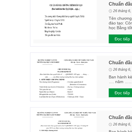
Chuẩn đầu
26 tháng 6,
Tên chương 
đào tạo: Côn
học Bằng tố
Đọc tiếp
Chuẩn đầu
26 tháng 6,
Ban hành k
…. năm ………
Đọc tiếp
Chuẩn đầu
26 tháng 6,
Ban hành kè