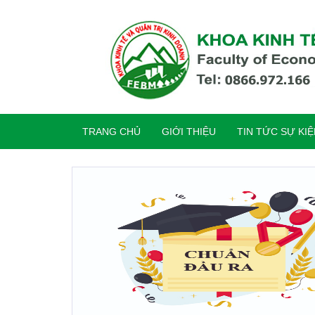
TRANG CHỦ
GIỚI THIỆU
TIN TỨC SỰ KI