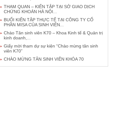
THAM QUAN – KIẾN TẬP TẠI SỞ GIAO DỊCH
CHỨNG KHOÁN HÀ NỘI...
BUỔI KIẾN TẬP THỰC TẾ TẠI CÔNG TY CỔ
PHẦN MISA CỦA SINH VIÊN...
Chào Tân sinh viên K70 – Khoa Kinh tế & Quản trị
kinh doanh,...
Giấy mời tham dự sự kiện “Chào mừng tân sinh
viên K70”
CHÀO MỪNG TÂN SINH VIÊN KHÓA 70