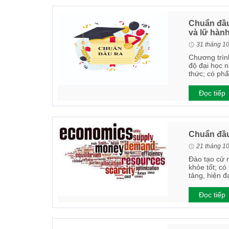
Chuẩn đầu 
và lữ hàn
31 tháng 1
Chương trình
độ đại học n
thức; có phẩ
Đọc tiếp
Chuẩn đầu
21 tháng 1
Đào tạo cử 
khỏe tốt; có
tảng, hiện đ
Đọc tiếp