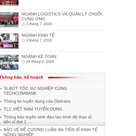
NGÀNH LOGISTICS VÀ QUẢN LÝ CHUỖI
CUNG ỨNG
3 tháng 7, 2026
NGÀNH KINH TẾ
3 tháng 7, 2026
NGÀNH KẾ TOÁN
24 tháng 6, 2026
Thông báo, kế hoạch
🚀 BỨT TỐC SỰ NGHIỆP CÙNG
TECHCOMBANK
Thông tin tuyển dụng của Glotrans
TLC VIỆT NAM TUYỂN DỤNG
Thông báo tuyển sinh đào tạo trình độ thạc sĩ,
tiến sĩ đợt 1...
BẢO VỆ ĐỀ CƯƠNG LUẬN ÁN TIẾN SĨ KINH TẾ
NÔNG NGHIỆP