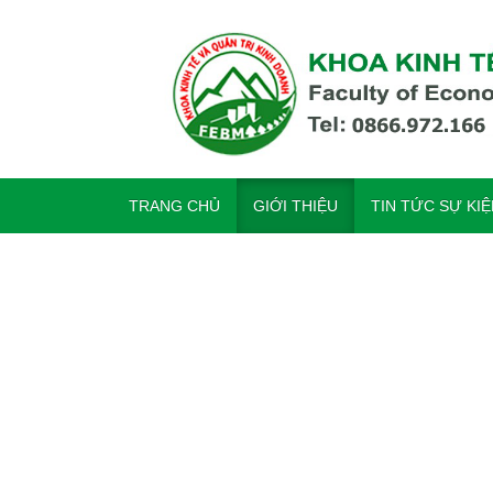
TRANG CHỦ
GIỚI THIỆU
TIN TỨC SỰ KI