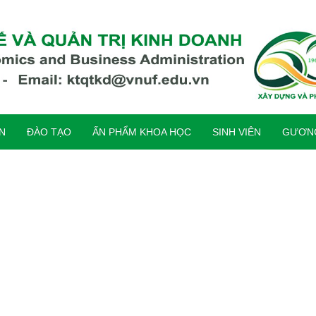
ỆN
ĐÀO TẠO
ẤN PHẨM KHOA HỌC
SINH VIÊN
GƯƠNG