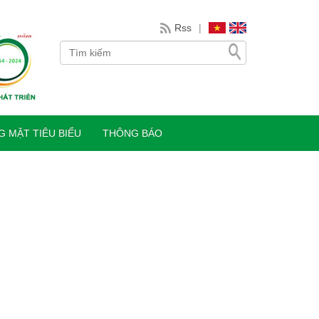
Rss
|
 MẶT TIÊU BIỂU
THÔNG BÁO