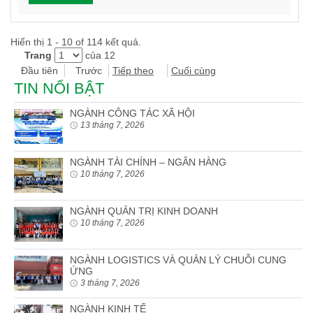
Hiển thị 1 - 10 of 114 kết quả.
Trang
của 12
Đầu tiên
Trước
Tiếp theo
Cuối cùng
TIN NỔI BẬT
NGÀNH CÔNG TÁC XÃ HỘI
13 tháng 7, 2026
NGÀNH TÀI CHÍNH – NGÂN HÀNG
10 tháng 7, 2026
NGÀNH QUẢN TRỊ KINH DOANH
10 tháng 7, 2026
NGÀNH LOGISTICS VÀ QUẢN LÝ CHUỖI CUNG
ỨNG
3 tháng 7, 2026
NGÀNH KINH TẾ