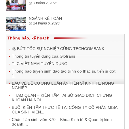
3 tháng 7, 2026
NGÀNH KẾ TOÁN
24 tháng 6, 2026
Thông báo, kế hoạch
🚀 BỨT TỐC SỰ NGHIỆP CÙNG TECHCOMBANK
Thông tin tuyển dụng của Glotrans
TLC VIỆT NAM TUYỂN DỤNG
Thông báo tuyển sinh đào tạo trình độ thạc sĩ, tiến sĩ đợt
1...
BẢO VỆ ĐỀ CƯƠNG LUẬN ÁN TIẾN SĨ KINH TẾ NÔNG
NGHIỆP
THAM QUAN – KIẾN TẬP TẠI SỞ GIAO DỊCH CHỨNG
KHOÁN HÀ NỘI...
BUỔI KIẾN TẬP THỰC TẾ TẠI CÔNG TY CỔ PHẦN MISA
CỦA SINH VIÊN...
Chào Tân sinh viên K70 – Khoa Kinh tế & Quản trị kinh
doanh,...