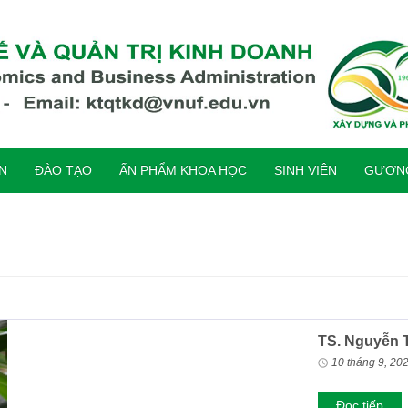
ỆN
ĐÀO TẠO
ẤN PHẨM KHOA HỌC
SINH VIÊN
GƯƠNG
TS. Nguyễn T
10 tháng 9, 20
Đọc tiếp