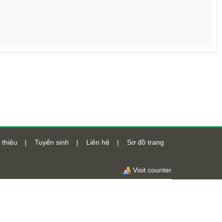
 thiệu
|
Tuyển sinh
|
Liên hệ
|
Sơ đồ trang
Visit counter
Số lượt truy cập
48648042
Online