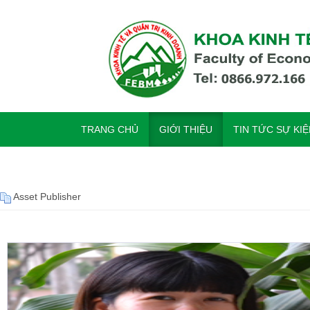
TRANG CHỦ
GIỚI THIỆU
TIN TỨC SỰ KI
Asset Publisher