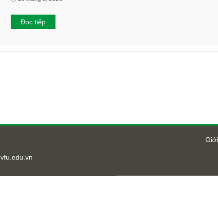
Đọc tiếp
Giới
vfu.edu.vn