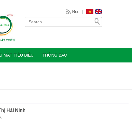
Rss
|
 MẶT TIÊU BIỂU
THÔNG BÁO
hị Hải Ninh
20