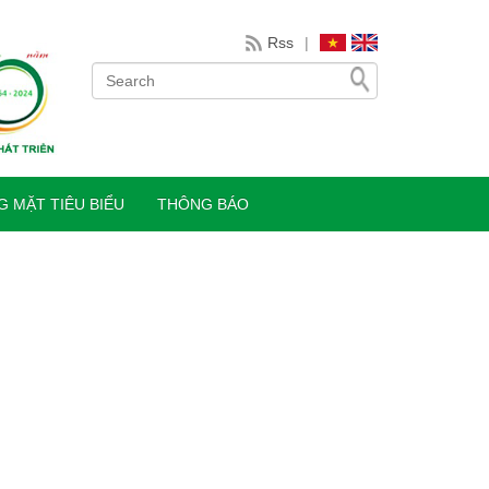
Rss
|
 MẶT TIÊU BIỂU
THÔNG BÁO