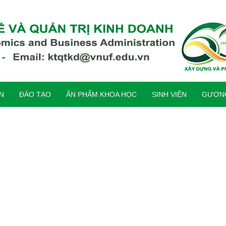
ỆN
ĐÀO TẠO
ẤN PHẨM KHOA HỌC
SINH VIÊN
GƯƠNG