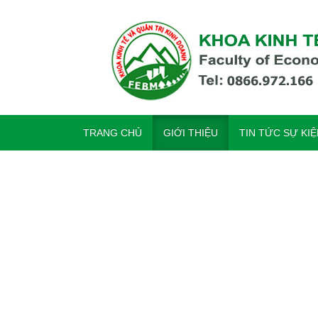
TRANG CHỦ
GIỚI THIỆU
TIN TỨC SỰ KI