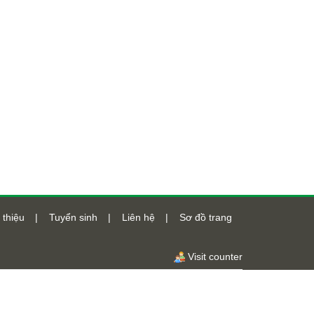
 thiệu
|
Tuyển sinh
|
Liên hệ
|
Sơ đồ trang
Visit counter
Số lượt truy cập
48516771