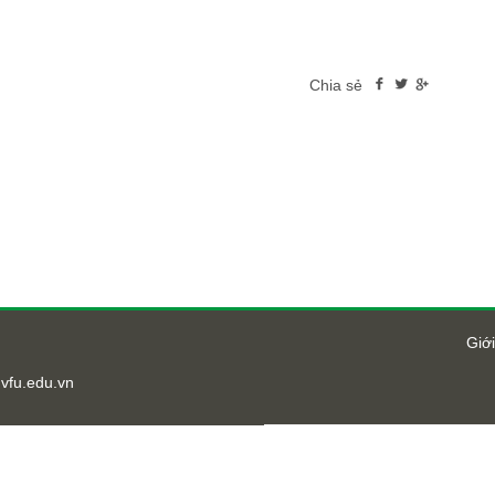
Chia sẻ
Giới
vfu.edu.vn