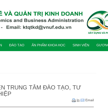
ỆN
ĐÀO TẠO
ẤN PHẨM KHOA HỌC
SINH VIÊN
GƯƠNG
IÊN TRUNG TÂM ĐÀO TẠO, TƯ
HIỆP
In
Email