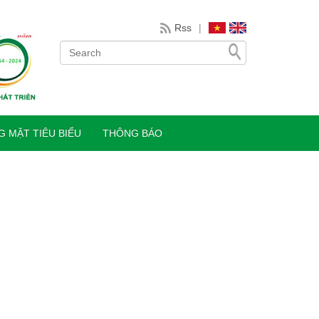
Rss
|
 MẶT TIÊU BIỂU
THÔNG BÁO