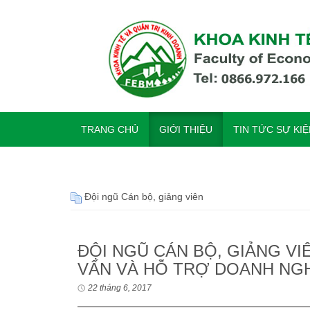
TRANG CHỦ
GIỚI THIỆU
TIN TỨC SỰ KI
Đội ngũ Cán bộ, giảng viên
ĐỘI NGŨ CÁN BỘ, GIẢNG V
VẤN VÀ HỖ TRỢ DOANH NG
22 tháng 6, 2017