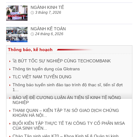
NGÀNH KINH TẾ
3 tháng 7, 2026
NGÀNH KẾ TOÁN
24 tháng 6, 2026
Thông báo, kế hoạch
🚀 BỨT TỐC SỰ NGHIỆP CÙNG TECHCOMBANK
Thông tin tuyển dụng của Glotrans
TLC VIỆT NAM TUYỂN DỤNG
Thông báo tuyển sinh đào tạo trình độ thạc sĩ, tiến sĩ đợt
1...
BẢO VỆ ĐỀ CƯƠNG LUẬN ÁN TIẾN SĨ KINH TẾ NÔNG
NGHIỆP
THAM QUAN – KIẾN TẬP TẠI SỞ GIAO DỊCH CHỨNG
KHOÁN HÀ NỘI...
BUỔI KIẾN TẬP THỰC TẾ TẠI CÔNG TY CỔ PHẦN MISA
CỦA SINH VIÊN...
Chào Tân sinh viên K70 – Khoa Kinh tế & Quản trị kinh