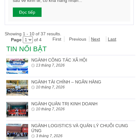
sâu về kinh tế; có khả năng nhận...
Đọc tiếp
Showing 1 - 10 of 37 results.
First
Previous
Next
Last
Page
of 4
TIN NỔI BẬT
NGÀNH CÔNG TÁC XÃ HỘI
13 tháng 7, 2026
NGÀNH TÀI CHÍNH – NGÂN HÀNG
10 tháng 7, 2026
NGÀNH QUẢN TRỊ KINH DOANH
10 tháng 7, 2026
NGÀNH LOGISTICS VÀ QUẢN LÝ CHUỖI CUNG
ỨNG
3 tháng 7, 2026