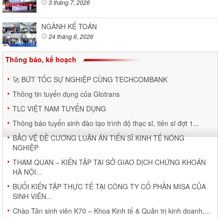
3 tháng 7, 2026
NGÀNH KẾ TOÁN
24 tháng 6, 2026
Thông báo, kế hoạch
🚀 BỨT TỐC SỰ NGHIỆP CÙNG TECHCOMBANK
Thông tin tuyển dụng của Glotrans
TLC VIỆT NAM TUYỂN DỤNG
Thông báo tuyển sinh đào tạo trình độ thạc sĩ, tiến sĩ đợt 1...
BẢO VỆ ĐỀ CƯƠNG LUẬN ÁN TIẾN SĨ KINH TẾ NÔNG
NGHIỆP
THAM QUAN – KIẾN TẬP TẠI SỞ GIAO DỊCH CHỨNG KHOÁN
HÀ NỘI...
BUỔI KIẾN TẬP THỰC TẾ TẠI CÔNG TY CỔ PHẦN MISA CỦA
SINH VIÊN...
Chào Tân sinh viên K70 – Khoa Kinh tế & Quản trị kinh doanh,...