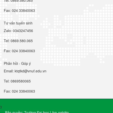
Tel: 0869.580.065
Fax: 024 33840063
Tư vấn tuyển sinh
Zalo: 0343247456
Tel: 0869.580.065
Fax: 024 33840063
Phản hồi - Góp ý
Email: ktqtkd@vnuf.edu.vn
Tel: 0869580065
Fax: 024 33840063
3
Bản quyền: Trường Đại học Lâm nghiệp