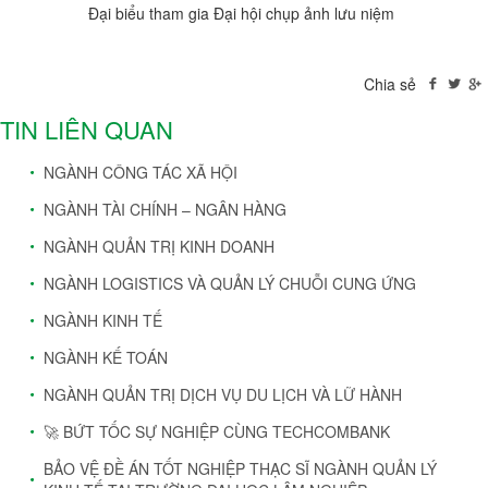
Đại biểu tham gia Đại hội chụp ảnh lưu niệm
Chia sẻ
TIN LIÊN QUAN
NGÀNH CÔNG TÁC XÃ HỘI
NGÀNH TÀI CHÍNH – NGÂN HÀNG
NGÀNH QUẢN TRỊ KINH DOANH
NGÀNH LOGISTICS VÀ QUẢN LÝ CHUỖI CUNG ỨNG
NGÀNH KINH TẾ
NGÀNH KẾ TOÁN
NGÀNH QUẢN TRỊ DỊCH VỤ DU LỊCH VÀ LỮ HÀNH
🚀 BỨT TỐC SỰ NGHIỆP CÙNG TECHCOMBANK
BẢO VỆ ĐỀ ÁN TỐT NGHIỆP THẠC SĨ NGÀNH QUẢN LÝ