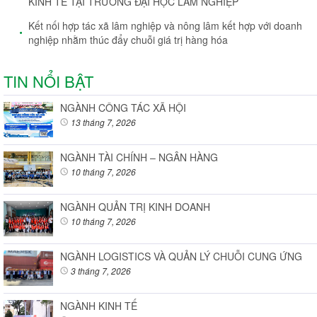
KINH TẾ TẠI TRƯỜNG ĐẠI HỌC LÂM NGHIỆP
Kết nối hợp tác xã lâm nghiệp và nông lâm kết hợp với doanh
nghiệp nhằm thúc đẩy chuỗi giá trị hàng hóa
TIN NỔI BẬT
NGÀNH CÔNG TÁC XÃ HỘI
13 tháng 7, 2026
NGÀNH TÀI CHÍNH – NGÂN HÀNG
10 tháng 7, 2026
NGÀNH QUẢN TRỊ KINH DOANH
10 tháng 7, 2026
NGÀNH LOGISTICS VÀ QUẢN LÝ CHUỖI CUNG ỨNG
3 tháng 7, 2026
NGÀNH KINH TẾ