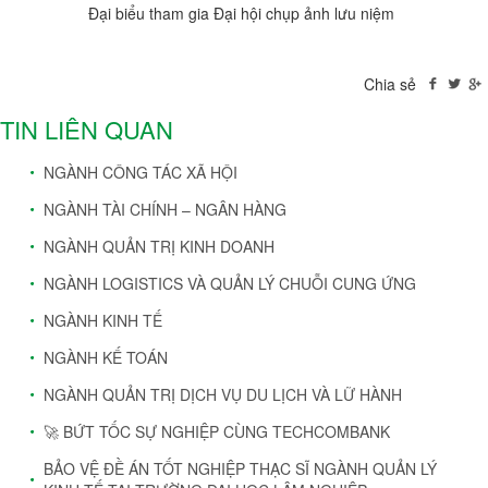
Đại biểu tham gia Đại hội chụp ảnh lưu niệm
Chia sẻ
TIN LIÊN QUAN
NGÀNH CÔNG TÁC XÃ HỘI
NGÀNH TÀI CHÍNH – NGÂN HÀNG
NGÀNH QUẢN TRỊ KINH DOANH
NGÀNH LOGISTICS VÀ QUẢN LÝ CHUỖI CUNG ỨNG
NGÀNH KINH TẾ
NGÀNH KẾ TOÁN
NGÀNH QUẢN TRỊ DỊCH VỤ DU LỊCH VÀ LỮ HÀNH
🚀 BỨT TỐC SỰ NGHIỆP CÙNG TECHCOMBANK
BẢO VỆ ĐỀ ÁN TỐT NGHIỆP THẠC SĨ NGÀNH QUẢN LÝ