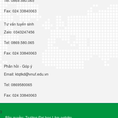
Tel: 0869.580.065
Fax: 024 33840063
Tư vấn tuyển sinh
Zalo: 0343247456
Tel: 0869.580.065
Fax: 024 33840063
Phản hồi - Góp ý
Email: ktqtkd@vnuf.edu.vn
Tel: 0869580065
Fax: 024 33840063
3
Bản quyền: Trường Đại học Lâm nghiệp