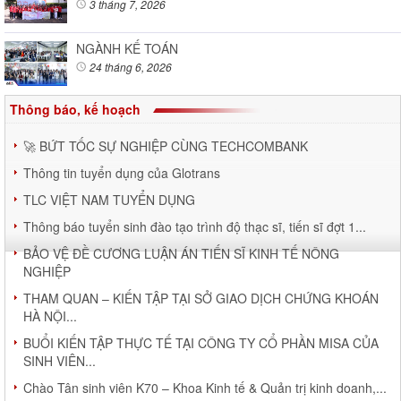
3 tháng 7, 2026
NGÀNH KẾ TOÁN
24 tháng 6, 2026
Thông báo, kế hoạch
🚀 BỨT TỐC SỰ NGHIỆP CÙNG TECHCOMBANK
Thông tin tuyển dụng của Glotrans
TLC VIỆT NAM TUYỂN DỤNG
Thông báo tuyển sinh đào tạo trình độ thạc sĩ, tiến sĩ đợt 1...
BẢO VỆ ĐỀ CƯƠNG LUẬN ÁN TIẾN SĨ KINH TẾ NÔNG
NGHIỆP
THAM QUAN – KIẾN TẬP TẠI SỞ GIAO DỊCH CHỨNG KHOÁN
HÀ NỘI...
BUỔI KIẾN TẬP THỰC TẾ TẠI CÔNG TY CỔ PHẦN MISA CỦA
SINH VIÊN...
Chào Tân sinh viên K70 – Khoa Kinh tế & Quản trị kinh doanh,...