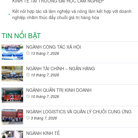
KINH TẾ TẠI TRƯỜNG ĐẠI HỌC LÂM NGHIỆP
Kết nối hợp tác xã lâm nghiệp và nông lâm kết hợp với doanh
nghiệp nhằm thúc đẩy chuỗi giá trị hàng hóa
TIN NỔI BẬT
NGÀNH CÔNG TÁC XÃ HỘI
13 tháng 7, 2026
NGÀNH TÀI CHÍNH – NGÂN HÀNG
10 tháng 7, 2026
NGÀNH QUẢN TRỊ KINH DOANH
10 tháng 7, 2026
NGÀNH LOGISTICS VÀ QUẢN LÝ CHUỖI CUNG ỨNG
3 tháng 7, 2026
NGÀNH KINH TẾ