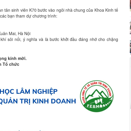
ạn tân sinh viên K70 bước vào ngôi nhà chung của Khoa Kinh tế
 các bạn tham dự chương trình:
Xuân Mai, Hà Nội
khí sôi nổi, ý nghĩa và là bước khởi đầu đáng nhớ cho chặng
rọng kính mời.
n Tổ chức