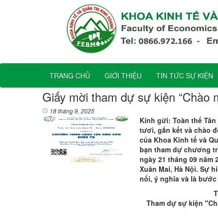
TRANG CHỦ
GIỚI THIỆU
TIN TỨC SỰ KIỆN
Giấy mời tham dự sự kiện “Chào m
18 tháng 9, 2025
Kính gửi: Toàn thể Tân
tươi, gắn kết và chào 
của Khoa Kinh tế và Qu
bạn tham dự chương trì
ngày 21 tháng 09 năm 20
Xuân Mai, Hà Nội. Sự h
nổi, ý nghĩa và là bướ
T
Tham dự sự kiện "Ch