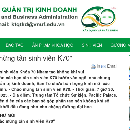
ĐÀO TẠO
ẤN PHẨM KHOA HỌC
SINH VIÊN
GƯƠNG MẶ
ừng tân sinh viên K70”
In
Email
 sinh viên Khóa 70 Nhằm tạo không khí vui
đón các bạn tân sinh viên K70 bước vào ngôi nhà chung
ản trị kinh doanh, Ban Tổ chức trân trọng kính mời các
nh: - Chào mừng tân sinh viên K70. - Thời gian: 7 giờ 30,
25. - Địa điểm: Trung tâm Tổ chức Sự kiện, Pacific Palace,
iện diện của các bạn sẽ góp phần tạo nên không khí sôi
c khởi đầu đáng nhớ cho chặng đường đại học.
HƯ MỜI
ào mừng tân sinh viên K70"