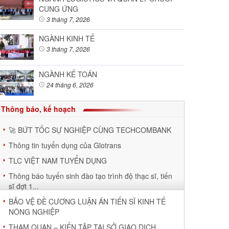
CUNG ỨNG
3 tháng 7, 2026
NGÀNH KINH TẾ
3 tháng 7, 2026
NGÀNH KẾ TOÁN
24 tháng 6, 2026
Thông báo, kế hoạch
🚀 BỨT TỐC SỰ NGHIỆP CÙNG TECHCOMBANK
Thông tin tuyển dụng của Glotrans
TLC VIỆT NAM TUYỂN DỤNG
Thông báo tuyển sinh đào tạo trình độ thạc sĩ, tiến
sĩ đợt 1...
BẢO VỆ ĐỀ CƯƠNG LUẬN ÁN TIẾN SĨ KINH TẾ
NÔNG NGHIỆP
THAM QUAN – KIẾN TẬP TẠI SỞ GIAO DỊCH