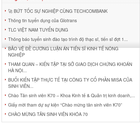
🚀 BỨT TỐC SỰ NGHIỆP CÙNG TECHCOMBANK
Thông tin tuyển dụng của Glotrans
TLC VIỆT NAM TUYỂN DỤNG
Thông báo tuyển sinh đào tạo trình độ thạc sĩ, tiến sĩ đợt 1...
BẢO VỆ ĐỀ CƯƠNG LUẬN ÁN TIẾN SĨ KINH TẾ NÔNG
NGHIỆP
THAM QUAN – KIẾN TẬP TẠI SỞ GIAO DỊCH CHỨNG KHOÁN
HÀ NỘI...
BUỔI KIẾN TẬP THỰC TẾ TẠI CÔNG TY CỔ PHẦN MISA CỦA
SINH VIÊN...
Chào Tân sinh viên K70 – Khoa Kinh tế & Quản trị kinh doanh,...
Giấy mời tham dự sự kiện “Chào mừng tân sinh viên K70”
CHÀO MỪNG TÂN SINH VIÊN KHÓA 70