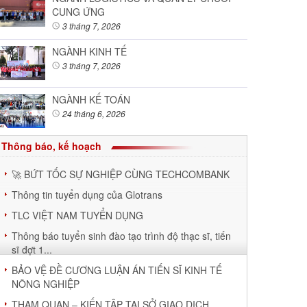
CUNG ỨNG
3 tháng 7, 2026
NGÀNH KINH TẾ
3 tháng 7, 2026
NGÀNH KẾ TOÁN
24 tháng 6, 2026
Thông báo, kế hoạch
🚀 BỨT TỐC SỰ NGHIỆP CÙNG TECHCOMBANK
Thông tin tuyển dụng của Glotrans
TLC VIỆT NAM TUYỂN DỤNG
Thông báo tuyển sinh đào tạo trình độ thạc sĩ, tiến
sĩ đợt 1...
BẢO VỆ ĐỀ CƯƠNG LUẬN ÁN TIẾN SĨ KINH TẾ
NÔNG NGHIỆP
THAM QUAN – KIẾN TẬP TẠI SỞ GIAO DỊCH