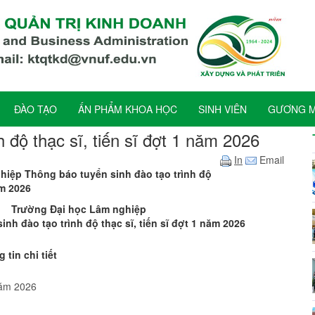
ĐÀO TẠO
ẤN PHẨM KHOA HỌC
SINH VIÊN
GƯƠNG MẶ
 độ thạc sĩ, tiến sĩ đợt 1 năm 2026
In
Email
hiệp Thông báo tuyển sinh đào tạo trình độ
ăm 2026
Trường Đại học Lâm nghiệp
nh đào tạo trình độ thạc sĩ, tiến sĩ đợt 1 năm 2026
 tin chi tiết
 năm 2026