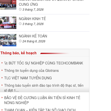
CUNG ỨNG
3 tháng 7, 2026
NGÀNH KINH TẾ
3 tháng 7, 2026
NGÀNH KẾ TOÁN
24 tháng 6, 2026
Thông báo, kế hoạch
🚀 BỨT TỐC SỰ NGHIỆP CÙNG TECHCOMBANK
Thông tin tuyển dụng của Glotrans
TLC VIỆT NAM TUYỂN DỤNG
Thông báo tuyển sinh đào tạo trình độ thạc sĩ, tiến
sĩ đợt 1...
BẢO VỆ ĐỀ CƯƠNG LUẬN ÁN TIẾN SĨ KINH TẾ
NÔNG NGHIỆP
THAM QUAN – KIẾN TẬP TẠI SỞ GIAO DỊCH