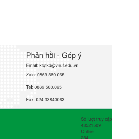
Phản hồi - Góp ý
Email: ktqtkd@vnuf.edu.vn
Zalo: 0869.580.065
Tel: 0869.580.065
Fax: 024 33840063
Số lượt truy cập
48521509
Online
254