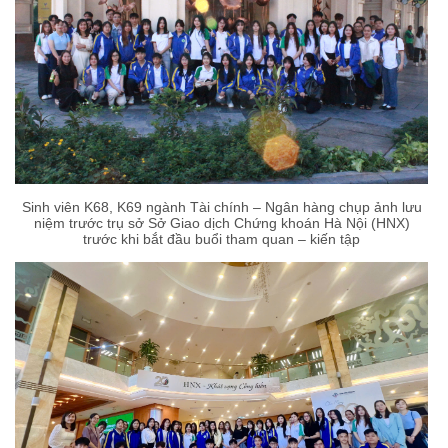
Sinh viên K68, K69 ngành Tài chính – Ngân hàng chụp ảnh lưu
niệm trước trụ sở Sở Giao dịch Chứng khoán Hà Nội (HNX)
trước khi bắt đầu buổi tham quan – kiến tập