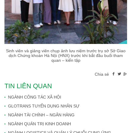
Sinh viên và giảng viên chụp ảnh lưu niệm trước trụ sở Sở Giao
dịch Chứng khoán Hà Nội (HNX) trước khi bắt đầu buổi tham
quan – kiến tập
Chia sẻ
TIN LIÊN QUAN
NGÀNH CÔNG TÁC XÃ HỘI
GLOTRANS TUYỂN DỤNG NHÂN SỰ
NGÀNH TÀI CHÍNH – NGÂN HÀNG
NGÀNH QUẢN TRỊ KINH DOANH
NGÀNH LOGISTICS VÀ QUẢN LÝ CHUỖI CUNG ỨNG