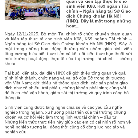
quan và kiến tập thực tế cho
sinh viên K68, K69 ngành Tài
chính – Ngân hàng tại Sở Giao
dịch Chứng khoán Hà Nội
(HNX). Đây là một trong những
hoạt...
Ngày 12/11/2025, Bộ môn Tài chính tổ chức chuyến tham quan
và kiến tập thực tế cho sinh viên K68, K69 ngành Tài chính –
Ngân hàng tại Sở Giao dịch Chứng khoán Hà Nội (HNX). Đây là
một trong những hoạt động thường niên nhằm giúp sinh viên
tăng cường hiểu biết thực tiễn và kết nối kiến thức học thuật với
môi trường hoạt động thực tế của thị trường tài chính – chứng
khoán.
Tại buổi kiến tập, đại diện HNX đã giới thiệu tổng quan về quá
trình hình thành, chức năng và vai trò của Sở trong thị trường
vốn Việt Nam; giới thiệu hệ thống giao dịch; các sản phẩm giao
dịch như cổ phiếu, trái phiếu, chứng khoán phái sinh; cùng với
đó là cơ chế vận hành, giám sát thị trường và quy trình công bố
thông tin.
Sinh viên cũng được lắng nghe chia sẻ về các yêu cầu nghề
nghiệp trong ngành, xu hướng phát triển của thị trường chứng
khoán và cơ hội việc làm trong lĩnh vực tài chính – đầu tư.
Những kiến thức thực tiễn này giúp các em có cái nhìn rõ hơn về
nghề nghiệp tương lai, đồng thời củng cố động lực học tập và
nghiên cứu.