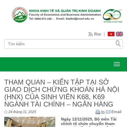
Rss
|
Toggl
THAM QUAN – KIẾN TẬP TẠI SỞ
GIAO DỊCH CHỨNG KHOÁN HÀ NỘI
(HNX) CỦA SINH VIÊN K68, K69
NGÀNH TÀI CHÍNH – NGÂN HÀNG
In
Email
24 tháng 11, 2025
Ngày 12/11/2025, Bộ môn Tài
chính tổ chức chuyến tham