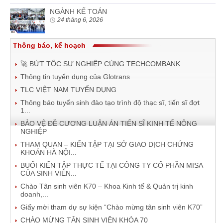
NGÀNH KẾ TOÁN
24 tháng 6, 2026
Thông báo, kế hoạch
🚀 BỨT TỐC SỰ NGHIỆP CÙNG TECHCOMBANK
Thông tin tuyển dụng của Glotrans
TLC VIỆT NAM TUYỂN DỤNG
Thông báo tuyển sinh đào tạo trình độ thạc sĩ, tiến sĩ đợt
1...
BẢO VỆ ĐỀ CƯƠNG LUẬN ÁN TIẾN SĨ KINH TẾ NÔNG
NGHIỆP
THAM QUAN – KIẾN TẬP TẠI SỞ GIAO DỊCH CHỨNG
KHOÁN HÀ NỘI...
BUỔI KIẾN TẬP THỰC TẾ TẠI CÔNG TY CỔ PHẦN MISA
CỦA SINH VIÊN...
Chào Tân sinh viên K70 – Khoa Kinh tế & Quản trị kinh
doanh,...
Giấy mời tham dự sự kiện “Chào mừng tân sinh viên K70”
CHÀO MỪNG TÂN SINH VIÊN KHÓA 70