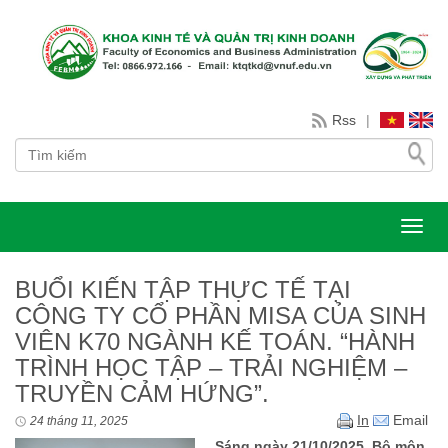
Rss
|
Toggl
BUỔI KIẾN TẬP THỰC TẾ TẠI
CÔNG TY CỔ PHẦN MISA CỦA SINH
VIÊN K70 NGÀNH KẾ TOÁN. “HÀNH
TRÌNH HỌC TẬP – TRẢI NGHIỆM –
TRUYỀN CẢM HỨNG”.
In
Email
24 tháng 11, 2025
Sáng ngày 21/10/2025, Bộ môn