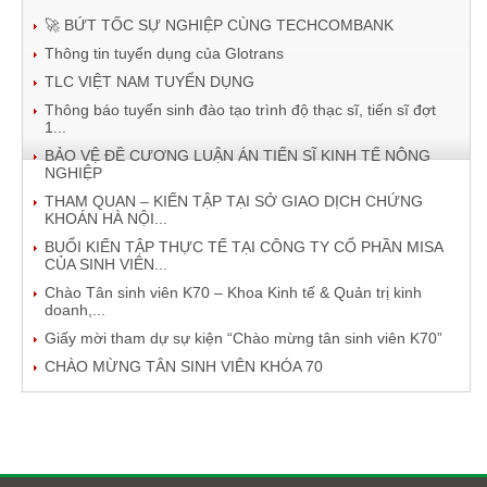
🚀 BỨT TỐC SỰ NGHIỆP CÙNG TECHCOMBANK
Thông tin tuyển dụng của Glotrans
TLC VIỆT NAM TUYỂN DỤNG
Thông báo tuyển sinh đào tạo trình độ thạc sĩ, tiến sĩ đợt
1...
BẢO VỆ ĐỀ CƯƠNG LUẬN ÁN TIẾN SĨ KINH TẾ NÔNG
NGHIỆP
THAM QUAN – KIẾN TẬP TẠI SỞ GIAO DỊCH CHỨNG
KHOÁN HÀ NỘI...
BUỔI KIẾN TẬP THỰC TẾ TẠI CÔNG TY CỔ PHẦN MISA
CỦA SINH VIÊN...
Chào Tân sinh viên K70 – Khoa Kinh tế & Quản trị kinh
doanh,...
Giấy mời tham dự sự kiện “Chào mừng tân sinh viên K70”
CHÀO MỪNG TÂN SINH VIÊN KHÓA 70