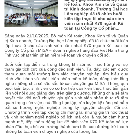
Kế toán, Khoa Kinh tế và Quản
trị Kinh doanh, Trường Đại học
Lâm nghiệp đã tổ chức buổi
kiến tập thực tế cho các sinh
viên năm nhất K70 ngành Kế
toán tại Công ty Cổ phần...
Sáng ngày 21/10/2025, Bộ môn Kế toán, Khoa Kinh tế và Quản
trị Kinh doanh, Trường Đại học Lâm nghiệp đã tổ chức buổi kiến
tập thực tế cho các sinh viên năm nhất K70 ngành Kế toán tại
Công ty Cổ phần MISA – doanh nghiệp hàng đầu Việt Nam trong
lĩnh vực phát triển phần mềm kế toán và chuyển đổi số.
Buổi kiến tập diễn ra trong không khí sôi nổi, hào hứng với sự
tham gia tích cực của đông đảo sinh viên. Tại đây, các em được
tham quan môi trường làm việc chuyên nghiệp, tìm hiểu quy
trình vận hành và phát triển phần mềm kế toán, đồng thời lắng
nghe những chia sẻ sâu sắc từ các chuyên gia MISA. Thông qua
buổi kiến tập, sinh viên có cơ hội tiếp cận kiến thức thực tiễn gắn
liền với nội dung giảng dạy trên giảng đường. Những chia sẻ tâm
huyết của đội ngũ chuyên gia giúp sinh viên nhận thức rõ tầm
quan trọng của việc chủ động học tập, rèn luyện kỹ năng và nắm
bắt xu hướng nghề nghiệp trong kỷ nguyên chuyển đổi số.
Chương trình kiến tập không chỉ mang lại những giá trị học thuật
và kinh nghiệm nghề nghiệp bổ ích, mà còn là nguồn cảm hứng
mạnh mẽ, tiếp thêm động lực để sinh viên K70 Kế toán nỗ lực
phấn đấu, học hỏi và trưởng thành hơn trên con đường trở thành
những kế toán viên chuyên nghiệp của tương lai.