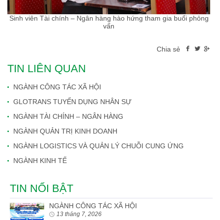
Sinh viên Tài chính – Ngân hàng hào hứng tham gia buổi phỏng
vấn
Chia sẻ
TIN LIÊN QUAN
NGÀNH CÔNG TÁC XÃ HỘI
GLOTRANS TUYỂN DỤNG NHÂN SỰ
NGÀNH TÀI CHÍNH – NGÂN HÀNG
NGÀNH QUẢN TRỊ KINH DOANH
NGÀNH LOGISTICS VÀ QUẢN LÝ CHUỖI CUNG ỨNG
NGÀNH KINH TẾ
TIN NỔI BẬT
NGÀNH CÔNG TÁC XÃ HỘI
13 tháng 7, 2026