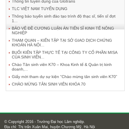
Thông tin tuyển dụng của Glotrans
TLC VIỆT NAM TUYỂN DỤNG
Thông báo tuyển sinh đào tạo trình độ thạc sĩ, tiến sĩ đợt
1...
BẢO VỆ ĐỀ CƯƠNG LUẬN ÁN TIẾN SĨ KINH TẾ NÔNG
NGHIỆP
THAM QUAN – KIẾN TẬP TẠI SỞ GIAO DỊCH CHỨNG
KHOÁN HÀ NỘI...
BUỔI KIẾN TẬP THỰC TẾ TẠI CÔNG TY CỔ PHẦN MISA
CỦA SINH VIÊN...
Chào Tân sinh viên K70 – Khoa Kinh tế & Quản trị kinh
doanh,...
Giấy mời tham dự sự kiện “Chào mừng tân sinh viên K70”
CHÀO MỪNG TÂN SINH VIÊN KHÓA 70
© Copyright 2016 - Trường Đại học Lâm nghiệp.
Địa chỉ: Thị trấn Xuân Mai, huyện Chương Mỹ, Hà Nội