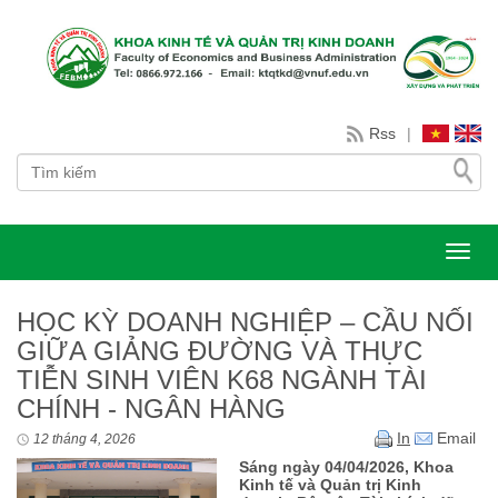
Rss
|
Toggl
HỌC KỲ DOANH NGHIỆP – CẦU NỐI
GIỮA GIẢNG ĐƯỜNG VÀ THỰC
TIỄN SINH VIÊN K68 NGÀNH TÀI
CHÍNH - NGÂN HÀNG
In
Email
12 tháng 4, 2026
Sáng ngày 04/04/2026, Khoa
Kinh tế và Quản trị Kinh