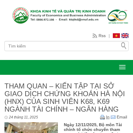
Rss
|
Toggl
THAM QUAN – KIẾN TẬP TẠI SỞ
GIAO DỊCH CHỨNG KHOÁN HÀ NỘI
(HNX) CỦA SINH VIÊN K68, K69
NGÀNH TÀI CHÍNH – NGÂN HÀNG
In
Email
24 tháng 11, 2025
Ngày 12/11/2025, Bộ môn Tài
chính tổ chức chuyến tham