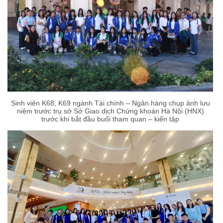
Sinh viên K68, K69 ngành Tài chính – Ngân hàng chụp ảnh lưu
niệm trước trụ sở Sở Giao dịch Chứng khoán Hà Nội (HNX)
trước khi bắt đầu buổi tham quan – kiến tập