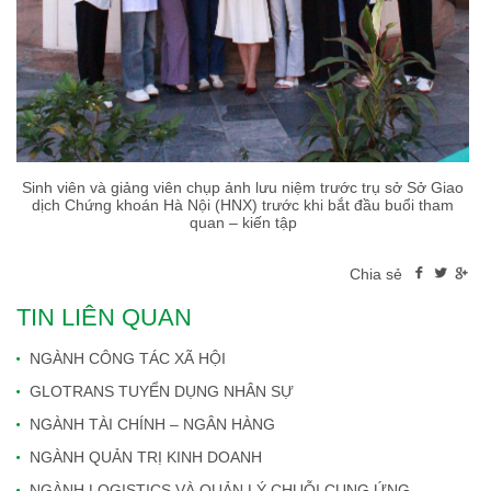
Sinh viên và giảng viên chụp ảnh lưu niệm trước trụ sở Sở Giao
dịch Chứng khoán Hà Nội (HNX) trước khi bắt đầu buổi tham
quan – kiến tập
Chia sẻ
TIN LIÊN QUAN
NGÀNH CÔNG TÁC XÃ HỘI
GLOTRANS TUYỂN DỤNG NHÂN SỰ
NGÀNH TÀI CHÍNH – NGÂN HÀNG
NGÀNH QUẢN TRỊ KINH DOANH
NGÀNH LOGISTICS VÀ QUẢN LÝ CHUỖI CUNG ỨNG