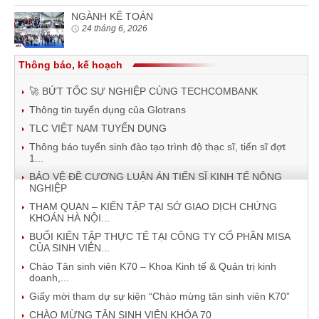
NGÀNH KẾ TOÁN
24 tháng 6, 2026
Thông báo, kế hoạch
🚀 BỨT TỐC SỰ NGHIỆP CÙNG TECHCOMBANK
Thông tin tuyển dụng của Glotrans
TLC VIỆT NAM TUYỂN DỤNG
Thông báo tuyển sinh đào tạo trình độ thạc sĩ, tiến sĩ đợt
1...
BẢO VỆ ĐỀ CƯƠNG LUẬN ÁN TIẾN SĨ KINH TẾ NÔNG
NGHIỆP
THAM QUAN – KIẾN TẬP TẠI SỞ GIAO DỊCH CHỨNG
KHOÁN HÀ NỘI...
BUỔI KIẾN TẬP THỰC TẾ TẠI CÔNG TY CỔ PHẦN MISA
CỦA SINH VIÊN...
Chào Tân sinh viên K70 – Khoa Kinh tế & Quản trị kinh
doanh,...
Giấy mời tham dự sự kiện “Chào mừng tân sinh viên K70”
CHÀO MỪNG TÂN SINH VIÊN KHÓA 70