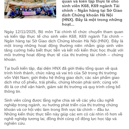
quan và kiến tập thực tế cho
sinh viên K68, K69 ngành Tài
chính – Ngân hàng tại Sở Giao
dịch Chứng khoán Hà Nội
(HNX). Đây là một trong những
hoạt...
Ngày 12/11/2025, Bộ môn Tài chính tổ chức chuyến tham quan
và kiến tập thực tế cho sinh viên K68, K69 ngành Tài chính –
Ngân hàng tại Sở Giao dịch Chứng khoán Hà Nội (HNX). Đây là
một trong những hoạt động thường niên nhằm giúp sinh viên
tăng cường hiểu biết thực tiễn và kết nối kiến thức học thuật với
môi trường hoạt động thực tế của thị trường tài chính – chứng
khoán.
Tại buổi kiến tập, đại diện HNX đã giới thiệu tổng quan về quá
trình hình thành, chức năng và vai trò của Sở trong thị trường
vốn Việt Nam; giới thiệu hệ thống giao dịch; các sản phẩm giao
dịch như cổ phiếu, trái phiếu, chứng khoán phái sinh; cùng với
đó là cơ chế vận hành, giám sát thị trường và quy trình công bố
thông tin.
Sinh viên cũng được lắng nghe chia sẻ về các yêu cầu nghề
nghiệp trong ngành, xu hướng phát triển của thị trường chứng
khoán và cơ hội việc làm trong lĩnh vực tài chính – đầu tư.
Những kiến thức thực tiễn này giúp các em có cái nhìn rõ hơn về
nghề nghiệp tương lai, đồng thời củng cố động lực học tập và
nghiên cứu.