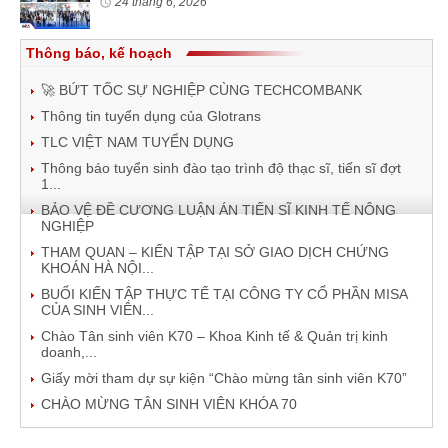
24 tháng 6, 2026
Thông báo, kế hoạch
🚀 BỨT TỐC SỰ NGHIỆP CÙNG TECHCOMBANK
Thông tin tuyển dụng của Glotrans
TLC VIỆT NAM TUYỂN DỤNG
Thông báo tuyển sinh đào tạo trình độ thạc sĩ, tiến sĩ đợt
1...
BẢO VỆ ĐỀ CƯƠNG LUẬN ÁN TIẾN SĨ KINH TẾ NÔNG
NGHIỆP
THAM QUAN – KIẾN TẬP TẠI SỞ GIAO DỊCH CHỨNG
KHOÁN HÀ NỘI...
BUỔI KIẾN TẬP THỰC TẾ TẠI CÔNG TY CỔ PHẦN MISA
CỦA SINH VIÊN...
Chào Tân sinh viên K70 – Khoa Kinh tế & Quản trị kinh
doanh,...
Giấy mời tham dự sự kiện “Chào mừng tân sinh viên K70”
CHÀO MỪNG TÂN SINH VIÊN KHÓA 70