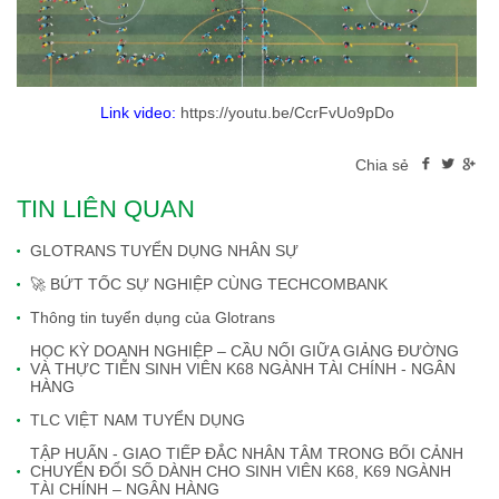
Link video:
https://youtu.be/CcrFvUo9pDo
Chia sẻ
TIN LIÊN QUAN
GLOTRANS TUYỂN DỤNG NHÂN SỰ
🚀 BỨT TỐC SỰ NGHIỆP CÙNG TECHCOMBANK
Thông tin tuyển dụng của Glotrans
HỌC KỲ DOANH NGHIỆP – CẦU NỐI GIỮA GIẢNG ĐƯỜNG
VÀ THỰC TIỄN SINH VIÊN K68 NGÀNH TÀI CHÍNH - NGÂN
HÀNG
TLC VIỆT NAM TUYỂN DỤNG
TẬP HUẤN - GIAO TIẾP ĐẮC NHÂN TÂM TRONG BỐI CẢNH
CHUYỂN ĐỔI SỐ DÀNH CHO SINH VIÊN K68, K69 NGÀNH
TÀI CHÍNH – NGÂN HÀNG