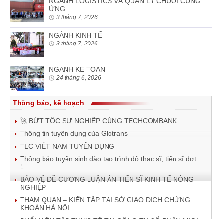
NGÀNH LOGISTICS VÀ QUẢN LÝ CHUỖI CUNG
ỨNG
3 tháng 7, 2026
NGÀNH KINH TẾ
3 tháng 7, 2026
NGÀNH KẾ TOÁN
24 tháng 6, 2026
Thông báo, kế hoạch
🚀 BỨT TỐC SỰ NGHIỆP CÙNG TECHCOMBANK
Thông tin tuyển dụng của Glotrans
TLC VIỆT NAM TUYỂN DỤNG
Thông báo tuyển sinh đào tạo trình độ thạc sĩ, tiến sĩ đợt
1...
BẢO VỆ ĐỀ CƯƠNG LUẬN ÁN TIẾN SĨ KINH TẾ NÔNG
NGHIỆP
THAM QUAN – KIẾN TẬP TẠI SỞ GIAO DỊCH CHỨNG
KHOÁN HÀ NỘI...