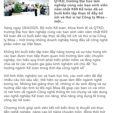
QTKD, trường Đại học lâm
nghiệp cùng các bạn sinh viên
năm nhất K69 Kế toán đã có
buổi kiến tập thực tế đầy bổ
ích và thú vị tại Công ty Misa –
một...
Sáng ngày 18/4/2025, Bộ môn Kế toán, khoa Kinh tế và QTKD,
trường Đại học lâm nghiệp cùng các bạn sinh viên năm nhất K69
Kế toán đã có buổi kiến tập thực tế đầy bổ ích và thú vị tại Công
ty Misa – một trong những doanh nghiệp hàng đầu về công nghệ
phần mềm tại Việt Nam.
Không khí buổi kiến tập tràn đầy năng lượng và sự hào hứng khi
các bạn được trực tiếp tham quan môi trường làm việc chuyên
nghiệp, tìm hiểu quy trình phát triển phần mềm và lắng nghe
chia sẻ từ các chuyên gia giàu kinh nghiệm với chủ đề "Xu
hướng ngành Kế toán trong thời đại công nghệ số" .
Với tinh thần nghiêm túc và ham học hỏi, các sinh viên đã đặt
nhiều câu hỏi sâu sắc, thể hiện sự quan tâm đến ngành nghề
tương lai. Những bài giảng thực tế, những ví dụ sinh động và sự
hướng dẫn tận tình từ đội ngũ Misa đã giúp các bạn có cái nhìn
rõ nét hơn về ngành Công nghệ thông tin nói chung và vận dụng
vào nghề nghiệp Kế toán nói riêng, khả năng ứng dụng AI trong
công tác kế toán.
Chương trình giúp sinh viên kết nối kiến thức lý thuyết với thực
tiễn nghề nghiệp, nâng cao kỹ năng chuyên môn, đồng thời mở