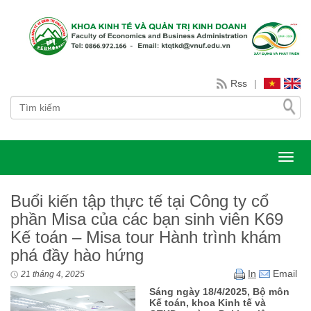
Rss
|
Toggl
Buổi kiến tập thực tế tại Công ty cổ
phần Misa của các bạn sinh viên K69
Kế toán – Misa tour Hành trình khám
phá đầy hào hứng
In
Email
21 tháng 4, 2025
Sáng ngày 18/4/2025, Bộ môn
Kế toán, khoa Kinh tế và