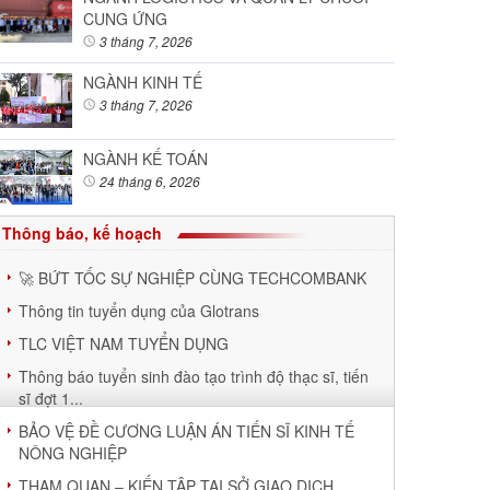
CUNG ỨNG
3 tháng 7, 2026
NGÀNH KINH TẾ
3 tháng 7, 2026
NGÀNH KẾ TOÁN
24 tháng 6, 2026
Thông báo, kế hoạch
🚀 BỨT TỐC SỰ NGHIỆP CÙNG TECHCOMBANK
Thông tin tuyển dụng của Glotrans
TLC VIỆT NAM TUYỂN DỤNG
Thông báo tuyển sinh đào tạo trình độ thạc sĩ, tiến
sĩ đợt 1...
BẢO VỆ ĐỀ CƯƠNG LUẬN ÁN TIẾN SĨ KINH TẾ
NÔNG NGHIỆP
THAM QUAN – KIẾN TẬP TẠI SỞ GIAO DỊCH