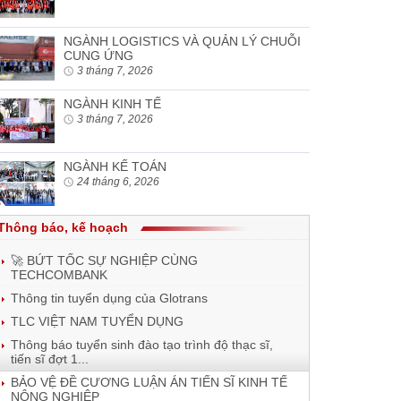
NGÀNH LOGISTICS VÀ QUẢN LÝ CHUỖI
CUNG ỨNG
3 tháng 7, 2026
NGÀNH KINH TẾ
3 tháng 7, 2026
NGÀNH KẾ TOÁN
24 tháng 6, 2026
Thông báo, kế hoạch
🚀 BỨT TỐC SỰ NGHIỆP CÙNG
TECHCOMBANK
Thông tin tuyển dụng của Glotrans
TLC VIỆT NAM TUYỂN DỤNG
Thông báo tuyển sinh đào tạo trình độ thạc sĩ,
tiến sĩ đợt 1...
BẢO VỆ ĐỀ CƯƠNG LUẬN ÁN TIẾN SĨ KINH TẾ
NÔNG NGHIỆP