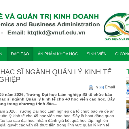
ỆN
ĐÀO TẠO
ẤN PHẨM KHOA HỌC
SINH VIÊN
GƯƠNG
THẠC SĨ NGÀNH QUẢN LÝ KINH TẾ
GHIỆP
In
Email
 05 năm 2026, Trường Đại học Lâm nghiệp đã tổ chức bảo
thạc sĩ ngành Quản lý kinh tế cho 49 học viên cao học. Đây
ọng trong chương trình đào...
ăm 2026, Trường Đại học Lâm nghiệp đã tổ chức bảo vệ đề án
Quản lý kinh tế cho 49 học viên cao học. Đây là hoạt động quan
đào tạo sau đại học, nhằm đánh giá kết quả học tập, nghiên
ải quyết các vấn đề thực tiễn trong lĩnh vực quản lý kinh tế.