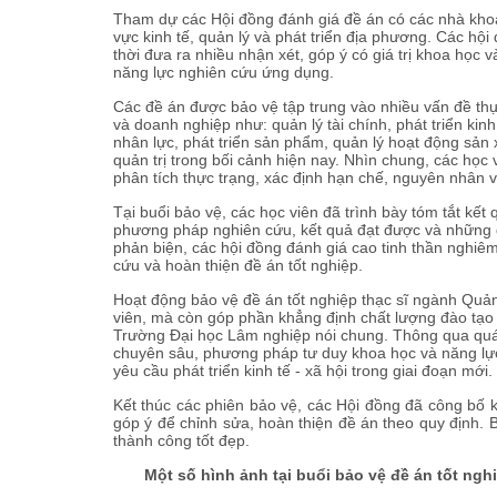
Tham dự các Hội đồng đánh giá đề án có các nhà khoa 
vực kinh tế, quản lý và phát triển địa phương. Các hộ
thời đưa ra nhiều nhận xét, góp ý có giá trị khoa học v
năng lực nghiên cứu ứng dụng.
Các đề án được bảo vệ tập trung vào nhiều vấn đề thực 
và doanh nghiệp như: quản lý tài chính, phát triển ki
nhân lực, phát triển sản phẩm, quản lý hoạt động sản 
quản trị trong bối cảnh hiện nay. Nhìn chung, các học
phân tích thực trạng, xác định hạn chế, nguyên nhân v
Tại buổi bảo vệ, các học viên đã trình bày tóm tắt kết 
phương pháp nghiên cứu, kết quả đạt được và những giả
phản biện, các hội đồng đánh giá cao tinh thần nghiêm
cứu và hoàn thiện đề án tốt nghiệp.
Hoạt động bảo vệ đề án tốt nghiệp thạc sĩ ngành Quản 
viên, mà còn góp phần khẳng định chất lượng đào tạo s
Trường Đại học Lâm nghiệp nói chung. Thông qua quá t
chuyên sâu, phương pháp tư duy khoa học và năng lực g
yêu cầu phát triển kinh tế - xã hội trong giai đoạn mới.
Kết thúc các phiên bảo vệ, các Hội đồng đã công bố k
góp ý để chỉnh sửa, hoàn thiện đề án theo quy định. 
thành công tốt đẹp.
Một số hình ảnh tại buổi bảo vệ đề án tốt ngh