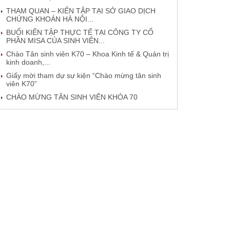
THAM QUAN – KIẾN TẬP TẠI SỞ GIAO DỊCH
CHỨNG KHOÁN HÀ NỘI...
BUỔI KIẾN TẬP THỰC TẾ TẠI CÔNG TY CỔ
PHẦN MISA CỦA SINH VIÊN...
Chào Tân sinh viên K70 – Khoa Kinh tế & Quản trị
kinh doanh,...
Giấy mời tham dự sự kiện “Chào mừng tân sinh
viên K70”
CHÀO MỪNG TÂN SINH VIÊN KHÓA 70