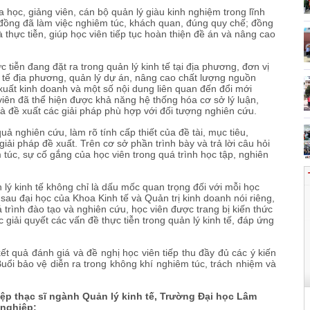
học, giảng viên, cán bộ quản lý giàu kinh nghiệm trong lĩnh
i đồng đã làm việc nghiêm túc, khách quan, đúng quy chế; đồng
à thực tiễn, giúp học viên tiếp tục hoàn thiện đề án và nâng cao
tiễn đang đặt ra trong quản lý kinh tế tại địa phương, đơn vị
nh tế địa phương, quản lý dự án, nâng cao chất lượng nguồn
xuất kinh doanh và một số nội dung liên quan đến đổi mới
 viên đã thể hiện được khả năng hệ thống hóa cơ sở lý luận,
à đề xuất các giải pháp phù hợp với đối tượng nghiên cứu.
quả nghiên cứu, làm rõ tính cấp thiết của đề tài, mục tiêu,
i pháp đề xuất. Trên cơ sở phần trình bày và trả lời câu hỏi
 túc, sự cố gắng của học viên trong quá trình học tập, nghiên
lý kinh tế không chỉ là dấu mốc quan trọng đối với mỗi học
au đại học của Khoa Kinh tế và Quản trị kinh doanh nói riêng,
rình đào tạo và nghiên cứu, học viên được trang bị kiến thức
iải quyết các vấn đề thực tiễn trong quản lý kinh tế, đáp ứng
ết quả đánh giá và đề nghị học viên tiếp thu đầy đủ các ý kiến
Buổi bảo vệ diễn ra trong không khí nghiêm túc, trách nhiệm và
iệp thạc sĩ ngành Quản lý kinh tế, Trường Đại học Lâm
nghiệp: