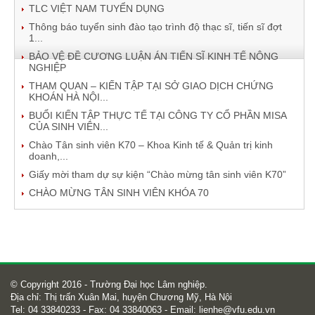
TLC VIỆT NAM TUYỂN DỤNG
Thông báo tuyển sinh đào tạo trình độ thạc sĩ, tiến sĩ đợt
1...
BẢO VỆ ĐỀ CƯƠNG LUẬN ÁN TIẾN SĨ KINH TẾ NÔNG
NGHIỆP
THAM QUAN – KIẾN TẬP TẠI SỞ GIAO DỊCH CHỨNG
KHOÁN HÀ NỘI...
BUỔI KIẾN TẬP THỰC TẾ TẠI CÔNG TY CỔ PHẦN MISA
CỦA SINH VIÊN...
Chào Tân sinh viên K70 – Khoa Kinh tế & Quản trị kinh
doanh,...
Giấy mời tham dự sự kiện “Chào mừng tân sinh viên K70”
CHÀO MỪNG TÂN SINH VIÊN KHÓA 70
© Copyright 2016 - Trường Đại học Lâm nghiệp.
Địa chỉ: Thị trấn Xuân Mai, huyện Chương Mỹ, Hà Nội
Tel: 04 33840233 - Fax: 04 33840063 - Email:
lienhe@vfu.edu.vn