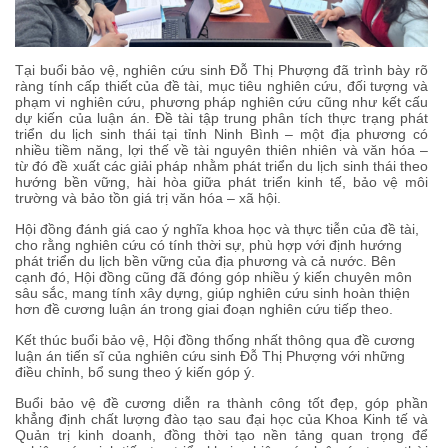
Tại buổi bảo vệ, nghiên cứu sinh Đỗ Thị Phượng đã trình bày rõ
ràng tính cấp thiết của đề tài, mục tiêu nghiên cứu, đối tượng và
phạm vi nghiên cứu, phương pháp nghiên cứu cũng như kết cấu
dự kiến của luận án. Đề tài tập trung phân tích thực trạng phát
triển du lịch sinh thái tại tỉnh Ninh Bình – một địa phương có
nhiều tiềm năng, lợi thế về tài nguyên thiên nhiên và văn hóa –
từ đó đề xuất các giải pháp nhằm phát triển du lịch sinh thái theo
hướng bền vững, hài hòa giữa phát triển kinh tế, bảo vệ môi
trường và bảo tồn giá trị văn hóa – xã hội.
Hội đồng đánh giá cao ý nghĩa khoa học và thực tiễn của đề tài,
cho rằng nghiên cứu có tính thời sự, phù hợp với định hướng
phát triển du lịch bền vững của địa phương và cả nước. Bên
cạnh đó, Hội đồng cũng đã đóng góp nhiều ý kiến chuyên môn
sâu sắc, mang tính xây dựng, giúp nghiên cứu sinh hoàn thiện
hơn đề cương luận án trong giai đoạn nghiên cứu tiếp theo.
Kết thúc buổi bảo vệ, Hội đồng thống nhất thông qua đề cương
luận án tiến sĩ của nghiên cứu sinh Đỗ Thị Phượng với những
điều chỉnh, bổ sung theo ý kiến góp ý.
Buổi bảo vệ đề cương diễn ra thành công tốt đẹp, góp phần
khẳng định chất lượng đào tạo sau đại học của Khoa Kinh tế và
Quản trị kinh doanh, đồng thời tạo nền tảng quan trọng để