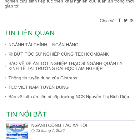
nghiên cứu sinh tiếp tục triển khai nghiên cứu luận án trong thời
gian tới.
Chia sẻ
TIN LIÊN QUAN
NGÀNH TÀI CHÍNH – NGÂN HÀNG
🚀 BỨT TỐC SỰ NGHIỆP CÙNG TECHCOMBANK
BẢO VỆ ĐỀ ÁN TỐT NGHIỆP THẠC SĨ NGÀNH QUẢN LÝ
KINH TẾ TẠI TRƯỜNG ĐẠI HỌC LÂM NGHIỆP
Thông tin tuyển dụng của Glotrans
TLC VIỆT NAM TUYỂN DỤNG
Bảo vệ luận án tiến sĩ cấp trường NCS Nguyễn Thị Bích Diệp
TIN NỔI BẬT
NGÀNH CÔNG TÁC XÃ HỘI
13 tháng 7, 2026