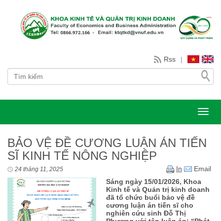
Rss
|
Toggl
BẢO VỆ ĐỀ CƯƠNG LUẬN ÁN TIẾN
SĨ KINH TẾ NÔNG NGHIỆP
In
Email
24 tháng 11, 2025
Sáng ngày 15/01/2026, Khoa
Kinh tế và Quản trị kinh doanh
đã tổ chức buổi bảo vệ đề
cương luận án tiến sĩ cho
nghiên cứu sinh Đỗ Thị
Phượng với tên luận án: “Phát