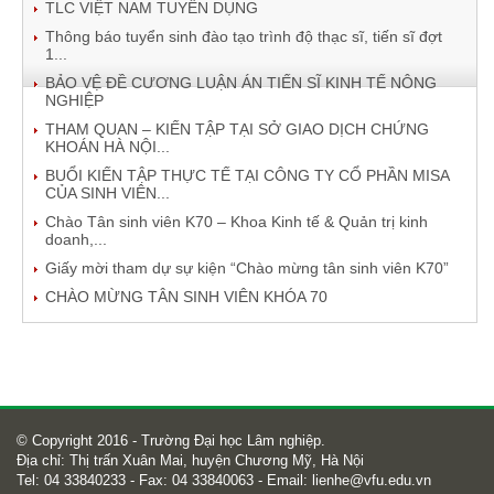
TLC VIỆT NAM TUYỂN DỤNG
Thông báo tuyển sinh đào tạo trình độ thạc sĩ, tiến sĩ đợt
1...
BẢO VỆ ĐỀ CƯƠNG LUẬN ÁN TIẾN SĨ KINH TẾ NÔNG
NGHIỆP
THAM QUAN – KIẾN TẬP TẠI SỞ GIAO DỊCH CHỨNG
KHOÁN HÀ NỘI...
BUỔI KIẾN TẬP THỰC TẾ TẠI CÔNG TY CỔ PHẦN MISA
CỦA SINH VIÊN...
Chào Tân sinh viên K70 – Khoa Kinh tế & Quản trị kinh
doanh,...
Giấy mời tham dự sự kiện “Chào mừng tân sinh viên K70”
CHÀO MỪNG TÂN SINH VIÊN KHÓA 70
© Copyright 2016 - Trường Đại học Lâm nghiệp.
Địa chỉ: Thị trấn Xuân Mai, huyện Chương Mỹ, Hà Nội
Tel: 04 33840233 - Fax: 04 33840063 - Email:
lienhe@vfu.edu.vn