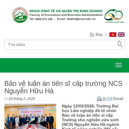
Rss
|
Toggl
Bảo vệ luận án tiến sĩ cấp trường NCS
Nguyễn Hữu Hà
In
Email
26 tháng 2, 2026
Ngày 12/02/2026, Trường Đại
học Lâm nghiệp đã tổ chức
Bảo vệ luận án tiến sĩ cấp
Trường cho nghiên cứu sinh
(NCS) Nguyễn Hữu Hà ngành
Kinh tế nông nghiệp (Mã số: