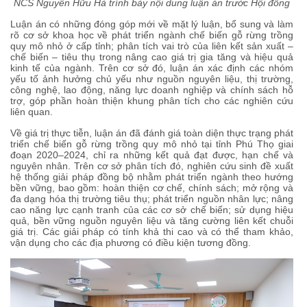
NCS Nguyễn Hữu Hà trình bày nội dung luận án trước Hội đồng
Luận án có những đóng góp mới về mặt lý luận, bổ sung và làm
rõ cơ sở khoa học về phát triển ngành chế biến gỗ rừng trồng
quy mô nhỏ ở cấp tỉnh; phân tích vai trò của liên kết sản xuất –
chế biến – tiêu thụ trong nâng cao giá trị gia tăng và hiệu quả
kinh tế của ngành. Trên cơ sở đó, luận án xác định các nhóm
yếu tố ảnh hưởng chủ yếu như nguồn nguyên liệu, thị trường,
công nghệ, lao động, năng lực doanh nghiệp và chính sách hỗ
trợ, góp phần hoàn thiện khung phân tích cho các nghiên cứu
liên quan.
Về giá trị thực tiễn, luận án đã đánh giá toàn diện thực trạng phát
triển chế biến gỗ rừng trồng quy mô nhỏ tại tỉnh Phú Thọ giai
đoạn 2020–2024, chỉ ra những kết quả đạt được, hạn chế và
nguyên nhân. Trên cơ sở phân tích đó, nghiên cứu sinh đề xuất
hệ thống giải pháp đồng bộ nhằm phát triển ngành theo hướng
bền vững, bao gồm: hoàn thiện cơ chế, chính sách; mở rộng và
đa dạng hóa thị trường tiêu thụ; phát triển nguồn nhân lực; nâng
cao năng lực cạnh tranh của các cơ sở chế biến; sử dụng hiệu
quả, bền vững nguồn nguyên liệu và tăng cường liên kết chuỗi
giá trị. Các giải pháp có tính khả thi cao và có thể tham khảo,
vận dụng cho các địa phương có điều kiện tương đồng.